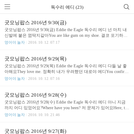
독수리 에디 (23)
굿모닝팝스 2016년 9/30(금)
굿모닝팝스 2016년 9/30(금) Eddie the Eagle 독수리 에디 넌 마치 내
신발에 붙은 껌딱지같아You are like gum on my shoe. 결코 포기하지
않았잖아You never gave up. 그런데 지금 올림픽에서 포기하겠다는
영어야 놀자
2016. 10. 12. 07:17
거야?I mean are you gonna give up now? At the Olympics? 지금이 바로
네 인생 최고의 순간이라고. 넌 독수리 에디야Hey this is your momen
t. You are Eddie the eagle, man. 네가 자랑스러워 내 자신도 자랑스럽
굿모닝팝스 2016년 9/29(목)
고Proud of you. I'm proud of myself. 겸손하시군요 피어리씨That's ve
굿모닝팝스 2016년 9/29(목) Eddie the Eagle 독수리 에디 다들 날 좋
ry modest, Peary. That's very modest.= Yo..
아해요They love me. 정확히 내가 우려했던 대로야 에디You confirme
d all my fears Eddie. 아무도 너를 진지하게 선수로 여기지 않고 있어
영어야 놀자
2016. 10. 12. 07:16
No one is taking you seriously. 넌 단지 곁다리에 불과해You are nothin
g but a sideshow. 90미터 대회가 시작되는 순간부터 넌 사람들로부터
잊혀질거라구And the very minute that 90 meter competition starts you'l
굿모닝팝스 2016년 9/28(수)
l be forgotten. You'll be forgotten.= No one will remember you.= You'll
굿모닝팝스 2016년 9/28(수) Eddie the Eagle 독수리 에디 아니 지금
fade from memo..
까지 어디 있었어요?Where have you been? 저 문제가 있어요Here, the
re is a problem. 점심을 먹으려고 식당에 들어가려 했는데 제 이름이
영어야 놀자
2016. 10. 10. 21:46
명단에 없더라구요I tried to get into the lunch, but my name is not on t
he list. 그런건 신경쓰지 마세요. 지금 기자들이 정말 많이 모여있는
데 다들 당신의 이야기를 듣고 싶어하네요Never mind that. There is a
굿모닝팝스 2016년 9/27(화)