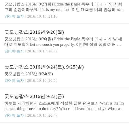
big press turnout and they all want to hear your story. My name is not on
굿모닝팝스 2016년 9/27(화) Eddie the Eagle 독수리 에디 내 인생 최
the list.= I'm not on the w..
고의 순간이라구요This is my moment. 이번 대회를 너의 인생의 최고
순간으로 만들지마 제발 좀Don't make this your moment please. 넌 바
영어야 놀자
2016. 10. 10. 21:18
보가 될거라고You'll be a fool. 그들이 널 바보로 만들거라고They'll
make you a fool. 난 술취한 겁쟁이가 되느니 차라리 냉철한 바보가
되겠어요I'd rather be a sober fool than a drunken coward. They'll make
굿모닝팝스 2016년 9/26(월)
you a fool.= They'll make a fool out of you.= They'll belittle you in fron
굿모닝팝스 2016년 9/26(월) Eddie the Eagle 독수리 에디 내가 널 제
t of everyone. I d..
대로 지도할게Let me couch you properly. 이번엔 정말 정말로 해 보
는거야We can do this for real. 심지어 90미터 점프를 해서 진짜 선수
영어야 놀자
2016. 10. 10. 20:52
로 인정받을 수도 있어 에디You could even jump the 90 meter and be t
aken seriously, Eddie. 지금 무슨 소리 하시는거에요?What are you talk
ing about? 우린 방금 불가능을 이겨냈다구요We have just pulled off th
굿모닝팝스 2016년 9/24(토), 9/25(일)
e impossible. We have just pulled off the impossible.= We've done what t
굿모닝팝스 2016년 9/24(토)
hey said could..
영어야 놀자
2016. 10. 10. 20:50
굿모닝팝스 2016년 9/23(금)
하루를 시작하면서 스스로에게 적절한 질문 던져보기 What is the im
portant thing I need to do today? Who can I learn from today? Who can I
thank today? 굿모닝팝스 2016년 9/23(금) Eddie the Eagle 독수리 에디
영어야 놀자
2016. 10. 10. 20:47
제가 다 보상해 드릴게요I promise I'm going to make it up to you.제가
다 갚아드리겠다고 제가 약속해요 더 이상 쓸데없이 시간 낭비하지