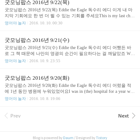
않을거에요No more messing around. 바보같은 소리 하지마Don't be si
굿모닝팝스 2016년 9/22(목)
lly. 전에도 힘든 일이 많았잖니?You have had knock-backs before? 그
굿모닝팝스 2016년 9/22(목) Eddie the Eagle 독수리 에디 이게 내 마
래도 넌 결코 포기하지 않았어 힘내 에디And it h..
지막 기회에요 한 번 더 뛸 수 있는 기회를 주세요This is my last chan
ce. You've got to give me another run. 도르프에서는 모든 것을 규정대
영어야 놀자
2016. 10. 10. 00:30
로 해야 해요At Oberstdorf we do everything to the letter. 규정대로 한
다는 것 잘 알아요 계속 같은 말씀만 하시는데 이게 저에겐 도움이
되지 않는다구요To the letter I know. You keep saying. But the thing is,
굿모닝팝스 2016년 9/21(수)
it doesn't help me. We do everything to the letter.= We follow all the rule
굿모닝팝스 2016년 9/21(수) Eddie the Eagle 독수리 에디 어쨌든 바
s perfectl..
로 그 책 때문에 나만의 영광의 순간이 필요하다는 걸 깨달았죠 Well
anyway, that is the book that made me realize I needed my own moment.
영어야 놀자
2016. 10. 9. 23:55
그리고 그들 모두가 틀렸다는 걸 증명하기 위해 내가 할 수 있는 단
한가지 그런 거 있잖아요That one thing I could do to prove them all wr
ong. 내가 미친거 같아요?Do you think I'm mad? 그래 너 완전히 정신
굿모닝팝스 2016년 9/20(화)
이 나갔다니까You're completely mad, man. I needed my own moment.
굿모닝팝스 2016년 9/20(화) Eddie the Eagle 독수리 에디 어렸을 적
= I had to have something to be prou..
에 1년 동안 병원에 누워있었어요I was in (the) hospital for a year whe
n I was a kid. 무릎이 정말 부실했죠Dodge knees. 의사들이 다들 운동
영어야 놀자
2016. 10. 8. 19:06
을 포기하라고 했어요 대신 독서를 하라고 했죠All the doctors said I s
hould give up sport, take up reading. 그런데 처음 읽게 된 책이 1972년
올림픽 공식 사진 앨범 바로 영광의 순간들이었어요First book I got t
Prev
Next
he official Olympic photo album 1972, moments of glory. All the doctors
said I should give u..
Blog is powered by
Daum
/ Designed by
Tistory