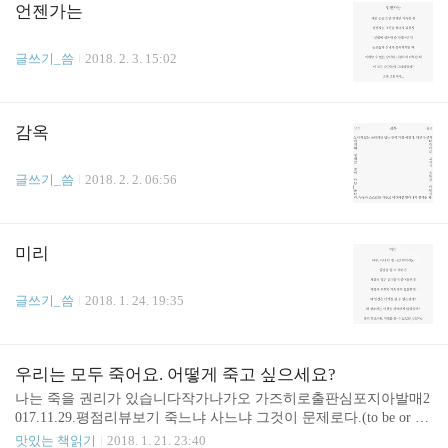
속한 조직 전체의 이익과 미래, 그리고 사회에 대한 책임을 말하고
언젠가는
실천하는 선배가 있다면 이런 선배가 있다면 그 선배에게 반할 것 같
다 이런 선배가 될 수 있다면 직장에서도 행복할 것 같다
글쓰기_씀
2018. 2. 3. 15:02
감옥
글쓰기_씀
2018. 2. 2. 06:56
미리
글쓰기_씀
2018. 1. 24. 19:35
우리는 모두 죽어요. 어떻게 죽고 싶으세요?
나는 죽을 권리가 있습니다작가나가오 가즈히로출판심포지아발매2
017.11.29.평점리뷰보기 죽느냐 사느냐 그것이 문제로다.(to be or not
to be) 치료가 불가능한 병에 걸려서 앞으로 살 수 있는 날이 1년, 6개
맛있는 책읽기
2018. 1. 21. 23:40