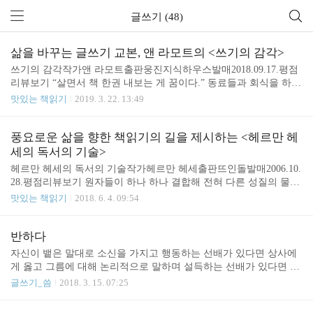
글쓰기 (48)
삶을 바꾸는 글쓰기 교본, 앤 라모트의 <쓰기의 감각>
쓰기의 감각작가앤 라모트출판웅진지식하우스발매2018.09.17.평점
리뷰보기 “살면서 책 한권 내보는 게 꿈이다.” 동료들과 회식을 하다
가 이런 소망을 종종 듣곤 합니다. 하지만 책을 내고 싶다는 소망을
맛있는 책읽기
2019. 3. 22. 13:49
이야기했던 분들에게서 책을 냈다는 소식을 아직까지 듣지는 못했
습니다. 이유는 단순합니다. 그분들은 막연하게 책을 쓰고 싶다는 소
망을 이야기할 뿐 실제로 글을 쓰지 않기(혹은 못하기) 때문입니다.
풍요로운 삶을 향한 책읽기의 길을 제시하는 <헤르만 헤
또 글을 쓴다고 해도 그것이 책이라는 완성된 형태로 나오려면 누군
세의 독서의 기술>
가(편집자)의 인정을 받아야 하는데, 여기까지 도달하기가 쉽지 않
헤르만 헤세의 독서의 기술작가헤르만 헤세출판뜨인돌발매2006.10.
기 때문이기도 합니다. 그래서 작가의 꿈은 대부분 회식자리에서의
28.평점리뷰보기 원자들이 하나 하나 결합해 전혀 다른 성질의 물질
꿈으로만 남아 있습니다. 한편, 수줍게 책을 건네며 이번에 책을 냈
을 만듭니다. 지금까지 인간의 지식수준에서 확인한 바로는 세상 만
맛있는 책읽기
2018. 6. 4. 09:54
다고 말하는 지인도 있었습니다. 이분은 책을 내는 것을 ..
물은 단 100여개의 기본 원소들이 조합되어 이루어져 있습니다. 어
떤 조합인지에 따라 무기물이 되기도 하고 유기물이 되기도 합니다.
생명이 없는 기본 원소들의 결합으로 생명이 만들어지는 신비로운
반하다
세상. 이 신비를 매순간 알아채며 살아가진 못하지만 어느 날 갑자기
자신이 뱉은 말대로 소신을 가지고 행동하는 선배가 있다면 상사에
자연의 신비를 깨닫고 감탄하곤 합니다. 책의 세계도 비슷합니다. 따
게 옳고 그름에 대해 논리적으로 말하며 설득하는 선배가 있다면 후
로 흩어져 있을 땐 아무것도 담을 수 없는 자음과 모음들이 결합되어
배들이 경험과 능력을 확장해 갈 수 있게 지원하고 도와주는 선배가
글쓰기_씀
2018. 3. 15. 07:25
글자가 되면 비로소 의미를 담을 수 있는 자연계의 원소와 같은 작은
있다면 정해진 노동시간 내에 그날의 일을 마치고 정시에 퇴근하는
기본 그릇이 만들어집니다. 이 글자들이 모여 단어가..
문화를 장려하는 선배가 있다면 권력에 줄을 대지 않고 구성원들이