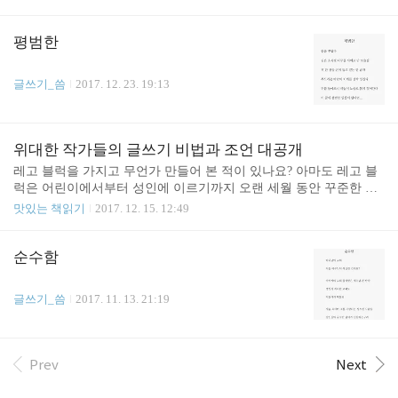
월, 아니 3개월 밖에 남지 않았다는 판정을 받는다면 어떻게 할까요?
남은 시간을 어떻게 보내고 싶은지 생각해 봅니다. 병상에서 혹시 모
를 가능성을 붙잡고 치료를 받으며 살아갈까, 아니면 병원을 나와 고
평범한
통을 견디며 죽음이 찾아올 때를 기다릴까? 하루에도 수십 번씩 햄
릿이 했던 저 말을 되뇌일 것 같습니다. 선택지가 많지도 않고 어떤
글쓰기_씀
2017. 12. 23. 19:13
선택을 해도 고통스러울 듯 합니다. 하지만 이렇게 임종을 앞둔 사람
들에게 선택지가 하나 더 주어집니다. 다음달 4일부터는 임종을 앞
둔 사람들이 의미 없는 연..
위대한 작가들의 글쓰기 비법과 조언 대공개
레고 블럭을 가지고 무언가 만들어 본 적이 있나요? 아마도 레고 블
럭은 어린이에서부터 성인에 이르기까지 오랜 세월 동안 꾸준한 인
기를 누려온 장난감 중 하나일 겁니다. 레고는 생활용품, 건축물, 자
맛있는 책읽기
2017. 12. 15. 12:49
동차 등 특정한 카테고리의 제품에서부터 영화 등을 주제로 한 세트
까지 다양한 제품군을 자랑합니다. 레고를 처음 접한 사람들에겐 미
리 정해진 모양을 만들어 가는 것도 난이도가 있어 재미있고, 작품을
순수함
완성하고 나면 나름의 만족과 보람을 느낍니다. 하지만 진정한 레고
의 묘미는 특정한 유형이 없이 거의 무한한 조합으로 창작물을 만들
글쓰기_씀
2017. 11. 13. 21:19
수 있다는 클래식 블럭에 있을 것입니다. 무엇이든 만들 수 있다는
이야기에 저도 장난감 상자에서 아이들이 가지고 노는 블럭을 꺼내
봅니다. 그렇지만 막상 뭘 만들려고 하면 막막합니다. 이리 ..
Prev
Next