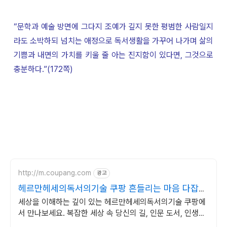
“문학과 예술 방면에 그다지 조예가 깊지 못한 평범한 사람일지
라도 소박하되 넘치는 애정으로 독서생활을 가꾸어 나가며 삶의
기쁨과 내면의 가치를 키울 줄 아는 진지함이 있다면, 그것으로
충분하다.”(172쪽)
http://m.coupang.com
광고
헤르만헤세의독서의기술 쿠팡 흔들리는 마음 다잡는
지혜
세상을 이해하는 깊이 있는 헤르만헤세의독서의기술 쿠팡에
서 만나보세요. 복잡한 세상 속 당신의 길, 인문 도서, 인생의
나침반이 됩니다.