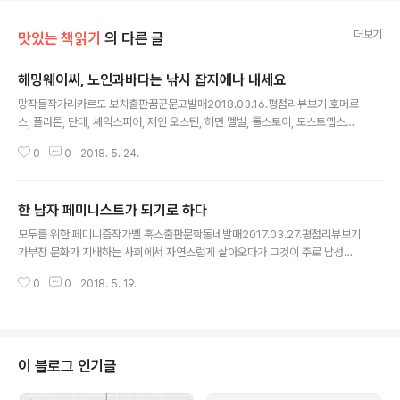
더보기
맛있는 책읽기
의 다른 글
헤밍웨이씨, 노인과바다는 낚시 잡지에나 내세요
글 내용
망작들작가리카르도 보치출판꿈꾼문고발매2018.03.16.평점리뷰보기 호메로
스, 플라톤, 단테, 셰익스피어, 제인 오스틴, 허먼 멜빌, 톨스토이, 도스토옙스키,
프로이트, 프루스트, 카뮈, 헤밍웨이… 세계문학사에 큰 획을 그은 작품들을 쓴
0
0
2018. 5. 24.
작가들입니다. 이 작가들의 작품이 훌륭한 것은 들어서 알고 있지만 읽으려고
하면 상당히 부담스럽습니다. ‘어떤 책을 읽으면 좋을까요?’라고 물으면 아주 흔
하게 듣는 대답은 ‘고전’입니다. 이때 아마도 위 작가들의 이름과 작품들은 거의
한 남자 페미니스트가 되기로 하다
빠지지 않고 거론될 겁니다. 책 좀 읽는다 하는 사람들은 각 작품들의 훌륭함, 작
글 내용
가와 작품이 세계 문학사에 남긴 의미, 오랜 세월이 흘러도 이 작가들을 읽어야
모두를 위한 페미니즘작가벨 훅스출판문학동네발매2017.03.27.평점리뷰보기
하는 이유 등을 말하며 추천합니다. 죽기 전엔 이 작가들의 작품들을 읽으면서
가부장 문화가 지배하는 사회에서 자연스럽게 살아오다가 그것이 주로 남성에
감상..
게만 자연스러운 것이었다는 사실을 점점 깨닫고 있습니다. 남성이란 이유만으
0
0
2018. 5. 19.
로 가정, 학교, 직장 등 삶의 현장 곳곳에서 의식하지 못하는 우대를 받아왔다는
점도 알아갑니다. 우리 사회에 여전히 만연한 성차별 혹은 성폭력 사건들도 조
금씩이지만 페미니즘 관점으로 바라볼 수 있게도 되었습니다. ‘페미니스트가 되
어가며 페미니즘 운동에 동참해야지’ 마음도 먹었습니다. 직장에서 남성 동료들
과 이야기를 나누다 자연스럽게 흘러나오는 성차별이 스며든 말들에도 불편함
이 블로그 인기글
을 느끼기 시작했습니다. 그렇지만 대화하는 그 자리에서 남성 동료들에게 그
말들의 잘못된 점을 언급하기는 쉽지 않..