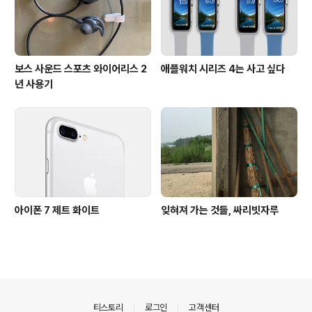
보스 사운드 스포츠 와이어리스 2
애플워치 시리즈 4는 사고 싶다
년 사용기
아이폰 7 제트 화이트
잊혀져 가는 것들, 싸리빗자루
의안내
티스토리
로그인
고객센터