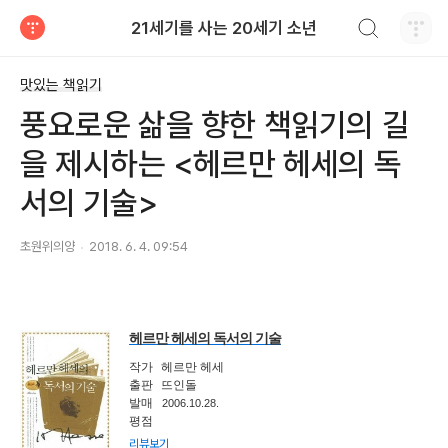
검색하기
21세기를 사는 20세기 소년
티스토리
맛있는 책읽기
풍요로운 삶을 향한 책읽기의 길
을 제시하는 <헤르만 헤세의 독
서의 기술>
초원위의양
2018. 6. 4. 09:54
헤르만 헤세의 독서의 기술
작가
헤르만 헤세
출판
뜨인돌
발매
2006.10.28.
평점
리뷰보기