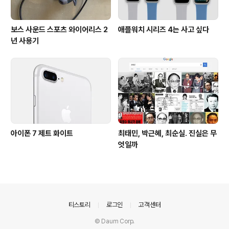
보스 사운드 스포츠 와이어리스 2
애플워치 시리즈 4는 사고 싶다
년 사용기
아이폰 7 제트 화이트
최태민, 박근혜, 최순실. 진실은 무
엇일까
의안내
티스토리
로그인
고객센터
© Daum Corp.