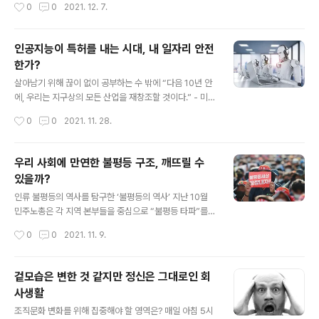
작성시간
0
0
2021. 12. 7.
본질을 모든 국민들이 다시 살펴보는 일이다. 이와 함께 검
라의 리더를 선택해야 하는 때를 맞이하고 있다. 시민의 투
찰이라는 조직이 민주정부들에서 왜 개혁 대상이 되었는
쟁으로 희망과 기대를 받으며 만들어졌던 정부였건만 참
지,..
얄궂게도 지금은 시민들의 원망을 한 몸에 받고 있다. 촛불
인공지능이 특허를 내는 시대, 내 일자리 안전
정부라고까지 불리던 시민의 정부가 어쩌다가 이 지경에
한가?
이르렀을까? 여러 가지 이유가 있겠지만 시민들의 마음을
글 내용
돌아서게 만드는 반복된 정책 실패들 때문이라 생각한다.
살아남기 위해 끊이 없이 공부하는 수 밖에 “다음 10년 안
대표적인 반복된 실패를 꼽는다면 양극화 심화와 노동의욕
에, 우리는 지구상의 모든 산업을 재창조할 것이다.” - 미국
상실을 초래한 부동산 정책일 것이다. 소위 전문가라 불리
기업가 피터 디아만디스(Peter H. Diamandis) - 얼마
작성시간
0
0
2021. 11. 28.
는 엘리트들이 어째서 반복되는 실책을 저지르는 걸까? 나
전 에서 주최한 인공지능(AI) 컨퍼런스에서 ‘AI혁명: 당신
쁜 리더가 나쁜 결정을 내리는 것이 아니..
이 생각하는 것보다 미래는 빠르다’라는 제목으로 발표한
엑스프라이즈재단 설립자 겸 회장 피터 디아만디스가 과의
우리 사회에 만연한 불평등 구조, 깨뜨릴 수
인터뷰 말미에 덧붙인 말이다. 2016년 구글의 ‘알파고’ 이
있을까?
후 5년이 지난 지금 인공지능은 한 단계 더 업그레이드 되
글 내용
었고, 데이터 분석과 학습을 넘어 추론과 창작이 가능한 인
인류 불평등의 역사를 탐구한 ‘불평등의 역사’ 지난 10월
간의 뇌에 더 근접한 ‘초거대 인공지능’으로 불린다. 대표적
민주노총은 각 지역 본부들을 중심으로 “불평등 타파”를
인 초거대 인공지능인 오픈AI의 GPT-3는 인터넷에 있는
구호로 내걸고 집회를 열었다. 코로나19 감염확산 우려에
작성시간
0
0
2021. 11. 9.
글과 책 수천 권을 학습하고 나서 사람이 쓴 것처럼 복잡
도 불구하고 총파업대회를 진행했던 이유는 대한민국의 노
하..
동자들에게 불평등이 그만큼 절박한 문제라 생각하기 때문
이었을 것이다. 그러나 안타깝게도 총파업대회를 통해 불
겉모습은 변한 것 같지만 정신은 그대로인 회
평등이 문제인 이유와 평등이 왜 중요한지 시민들의 광범
사생활
위한 공감을 얻어내지는 못했던 것으로 보인다. 한국 사회
글 내용
는 능력과 노력에 따라 보상을 받는 소위 ‘능력주의’를 자연
조직문화 변화를 위해 집중해야 할 영역은? 매일 아침 5시