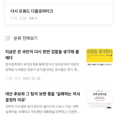
다시 르몽드 디플로마티크
0
0
조회
3
분류 전체보기
주요 글 목록
지금은 온 국민이 다시 한번 검찰을 생각해 볼
때다
글 내용
정치권력과의 유착관계를 통해 정치의 뒷마당에서 마음껏
권력을 누려왔던 검찰이 윤석열이라는 검사출신 정치 새내
기를 중심으로 정치 전면에 나서고 있다. 검찰총장으로 재
작성시간
0
1
2021. 12. 26.
직할 때 법무부와 갈등을 이어가다 총장직을 사퇴한 윤석
열은 과거 검찰을 유용하게 활용하던 정당의 제안을 받아
급기야는 대통령 후보까지 되었다. 이 기회를 놓칠새라 검
대선 후보와 그 팀이 보면 좋을 ‘실패하는 의사
사 출신 정치인들도 자신들의 정체성을 재확인하며 검사출
결정의 이유’
신의 꿈동산인양 윤석열 대선캠프로 모여들고 있다. 윤석
글 내용
열 후보에 대한 의혹을 투명하게 밝혀 대통령 후보로서의
전략적 의사결정 분야 권위자 올리비에 시보니 지음 '선택
자질을 검증하는 것도 필요하지만 그보다 훨씬 더 중요한
설계자들' 부패하고 무능했던 대통령을 탄핵하고 인권변호
것은 지금의 윤석열을 만든 대한민국 검찰이라는 조직의
사 출신 대통령을 선출한 지 4년 반. 대한민국은 또 한번 나