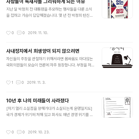
사람들이 독재자를 그리워하게 되는 이유
범하고도 경이롭고, 흔하고도 무서운 말이 ‘하루’다. 하나의
글 내용
물방울이 온 하늘을 담고 있듯 하루 속에는 영원이 깃들어
지난 달 박정희 전 대통령을 추모하는 행사들을 다룬 소식
있는 일일일생의 하루이기 때문이다. 그러나 오늘 우리의
을 접하고 가슴이 답답해졌습니다. 몇 년 전 박정희 탄신제
하루는 저 영원과 신성이 끊어진 물질에 잠긴 시간이 되고
소식을 전하는 영상기사를 보며 혀를 찼던 때와 비슷한 느
말았다. 지금 시대는 돈이 없이는 살 수 없고 돈이 있어도
낌이었습니다. 전 대통령이라고는 하지만 민주화를 요구하
작성시간
0
0
2019. 11. 10.
삶이 ..
는 국민들을 무자비하게 대했던 독재자를 아직도 기리고
그리워하는 이들을 어떻게 받아들여야 하는지 모르겠습니
다. 그의 딸까지 대통령으로 만들었던 나라이니 그러려니
사내정치에서 희생양이 되지 않으려면
해야 하는 것일까요? 그렇다고 해도 수많은 생명값으로 민
글 내용
주주의를 이뤄낸 나라에서 제 1야당의 국회의원들까지도
자신들의 주장을 관철하기 위해서라면 몸싸움도 마다않는
독재자를 그리워하며 추모하는 모습은 이해하기 어렵습니
국회의원들의 모습이 언론에 자주 등장합니다. 부정을 저
다. 대한민국은 모든 권력이 국민으로부터 나온다고 선언
지르는 검사와 판사들에 대한 고발도 끊이지 않습니다. 감
한 민주공화국이고 이 한 문장을 헌법 첫머리에 기록하기
옥이 우리나라 대통령의 필수코스가 된 지는 오래되었습니
작성시간
1
0
2019. 11. 3.
위해 국민들이 얼마나 많은 피를 흘렸는지 모릅니다. 민주
다. 이렇게 ‘정치’는 더러움의 전형이 되었습니다. 일상에서
공..
도 정치라는 말이 붙으면 눈살부터 찌푸리게 됩니다. 정치
인들의 실망스런 행태들로 인해 죄없는 정치가 혐오와 기
10년 후 나의 미래들이 사라졌다
피의 대상이 되어버렸습니다. 회사에서도 정치라는 말은
글 내용
대체로 부정적인 의미로 사용됩니다. ‘저 사람은 정치를 참
[저기 멀리 소실점을 향해가다가 소실되는게 운명일지도]
잘해서 승진이 빨라’라든지 ‘너 참 정치적이다’라는 말을 종
국가 경제가 위기에 처해 있고 회사도 매년 경영 위기를 맞
종 들을 수 있습니다. 이럴 때 ‘정치’는 상사에게 하는 아부
이하고 있다는데 여전히 신입사원은 들어온다. 그것도 이
혹은 조직 내에서의 권모술수를 의미합니다. 그러나 정치
전보다 많이. 아마도 우리 부서에서 하는 일이 최근 주목을
작성시간
0
0
2019. 10. 23.
하는 사람들이 정치를 더럽게 만든 것이지..
받고 있기 때문일 것이다. 회사도 내가 속해 있는 부서를 요