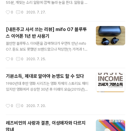
스럽게 받아들인다. 과정이 공정하다면 그 결과로 오는 불
55분, 개짖는 소리 알람에 깜짝 놀라 눈을 뜬다. 알람을 끄
평등은 수용하려는 경향이 있다. 학력, 시험 등의 결과로 인
고 밤새 뻣뻣해진 관절들을 움직여 일어나 출근준비를 한
작성시간
0
0
2020. 7. 27.
한 불평등을 정당화하는 한국식 능력주의가 공고한 사회에
다. 세면대 앞에서 세수하다 문득 거울을 봤는데 오늘은 왠
서 불평등을 타파하자는 구호는 능력을 갖추지 ..
지 얼굴에 팔자주름이 더 깊어 보인다. 눈가의 주름도 더 많
아지고 짙어진 것 같다. 흰머리는 또 언제 이렇게 많아졌는
[내돈주고 사서 쓰는 리뷰] mifo O7 블루투
지. 세수하며 매일 마주하는 얼굴인데 유독 세월의 흐름이
스 이어폰 1년 반 사용기
더 크게 느껴지는 날이 있다. 통근버스에 앉아 SNS 어플을
글 내용
열었는데 8년전 과거의 오늘 사진을 보여준다. 세면대 앞
쓸만한 블루투스 이어폰을 검색하다가 우연히 만난 mifo
거울에 비친 얼굴을 보며 느낀 세월의 흐름을 다시 한번 확
O7. 듣도 보도 못했던 브랜드였으나 적당한(?) 가격과 1회
인한다. 매일 크게 변하지 않는 하루를 지내는 것 같은데 어
충전 시 사용시간, 끈 없는 디자인, 너무 크지 않은 크기 등
작성시간
0
0
2020. 7. 25.
느 날 뒤돌아보면 크게 변한 것들에 놀라곤 한다. 어느 날
을 고려해 선택했던 제품이다. 구입 후 첫 느낌을 쓰고 1년
문득 발견한 변..
정도 사용해 본 후에 다시 리뷰를 해봐야겠다 생각했는데
시간이 조금 더 흘렀다. 대략 1년 반 정도 사용한 개인적인
기본소득, 제대로 알아야 논쟁도 할 수 있다
느낌을 적어보겠다. 이전 리뷰: https://m.blog.naver.c
글 내용
1980년대 후반 영화 시리즈는 영화 자체의 스토리도 재미
om/eguitar97/221436664433 1충전 후 사용시간 과
있지만 영화에서 상상한 30년 후 미래의 모습(2015년)을
도하게 오랜 시간 이어폰을 사용하는 편이 아니어서 제품
현실과 비교해 보는 재미도 있습니다. 영화에서 주된 도구
스펙에 나와 있는 시간 동안 사용해보지는 못했다. 일반적
가 되는 타임머신은 실현될 수 없을 것 같아 보이지만 다른
으로는 출근할 때 1시간, 퇴근할 때 1시간 음악이나 영화를
작성시간
0
0
2020. 7. 20.
다양한 기술이나 제품들은 현실에서 이뤄진 것들이 꽤 많
보는 정도이고 1주일에 3~4번 정도 30분..
습니다. 지문결제, 드론, 무인상점, 스마트 TV 등 상상이 이
미 현실이 된 기술들을 보면 신기하기만 합니다. 호버보드,
레즈비언의 사랑과 결혼, 이성애자와 다르지
하늘을 나는 자동차, 쓰레기를 이용한 에너지 변환 시스템
않네
등도 아직 대중화되지는 않았지만 기술을 구현한 제품이