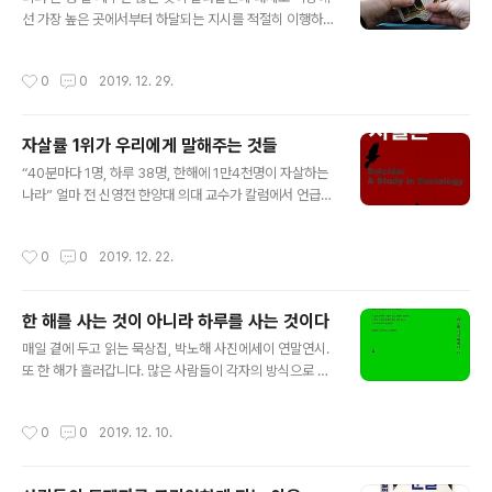
있을까? 2천년 이상 지속되어 온 기술을 내 것으로 만들어
선 가장 높은 곳에서부터 하달되는 지시를 적절히 이행하
보자.] 21세기에 아이디어는 돈이다. 마음을 변화시킬 수
기 위해 명확한 위계 질서가 잡혀 있다. 특히나 규모가 큰
있는 설득 능력은 아이디어가 가장 중요해진 시대 지식 경
한국 회사들의 직원구성을 흔히 피라미드에 비유하곤 하는
제의 경쟁에서 우위를 점할 수 있도록 하는 최고의 기술이
작성시간
0
0
2019. 12. 29.
데 이 구조에에 적은 수의 윗사람들이 많은 수의 아랫사람
다. 어떤 경제학자들은 설득이 미국 전체 수익의 25%이상
들을 부린다. 다른 기업에서 이직을 해오거나 오너의 친인
을 차지한다고 말..
척이 아닌 이상 보통 사람들의 직장생활은 이 피라미드의
자살률 1위가 우리에게 말해주는 것들
가장 밑바닥에서 시작된다. 직장상사는 내 운명 직장에 말
글 내용
단 사원으로 입사하는 것은 아기가 엄마 뱃속에서 나오는
“40분마다 1명, 하루 38명, 한해에 1만4천명이 자살하는
출생과 비슷한 것 같다. 신이 신생아를 부모들에게 무작위
나라” 얼마 전 신영전 한양대 의대 교수가 칼럼에서 언급한
로 배정하는 것처럼 규모가 큰 조직의 인사관리부서도 신
이 나라는 대한민국입니다. 연말이다 크리스마스다 한창
입직원들을 부서에 무작위로 배정한다. 부모를 내맘대로
들뜬 지금도 어딘가에서 누군가는 스스로 목숨을 끊고 있
작성시간
0
0
2019. 12. 22.
선택할 수 없듯이 상사도 내 입맛대로 선택할 수 ..
을 것입니다. 이 사실을 안다고 해도 속수무책입니다. 우리
는 이들을 죽음으로 향하는 길에서 구하지 못하고 있습니
다. 자살은 없다 신영전 교수는 2018년 대한민국 자살 사
한 해를 사는 것이 아니라 하루를 사는 것이다
망자 수를 보면서 “자살은 없다”고 썼습니다. 신 교수는 칼
글 내용
럼에서 이 사람들을 죽음에 이르도록 한 가해자들을 하나
매일 곁에 두고 읽는 묵상집, 박노해 사진에세이 연말연시.
하나 지목합니다. 타인의 자살을 함부로 비난하는 자들, 대
또 한 해가 흘러갑니다. 많은 사람들이 각자의 방식으로 살
책 없는 정부, “대학을 못 가면 살 가치가 없다”고 내뱉은
아온 나날들을 돌아볼 것이고 또 새롭게 맞이할 한 해를 계
부모와 선생들, 민생을 외면한 국회의원들, 악한 검찰과 기
획할 것입니다. 연말이 되니 저 역시 한 해를 어떻게 살았나
작성시간
0
0
2019. 12. 10.
업인들, 돈과 권력의 편이..
돌아보게 됩니다. 달력, 다이어리, 스마트폰 메모 등을 찾아
보며 지나온 한 달 한 달, 하루 하루를 추적해 봅니다. 자연
스레 ‘하루’의 의미도 생각하게 됩니다. “‘하루’. 참으로 평