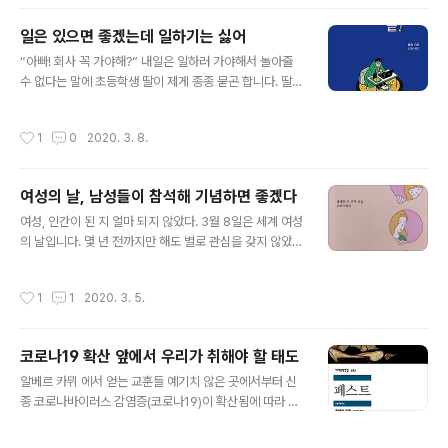
제게 이렇게 말했습니다. “형수님 책을 주문해서 받았어요.
집에 가져가진 못하고 회사 사무실에서 쉬는 시간에 몰래
일은 있으면 좋겠는데 일하기는 싫어
몰래 읽고 있어요.” 아내가 쓴 책이 어떤 내용을 다루고 있
글 내용
“아빠! 회사 꼭 가야해?” 내일은 일하러 가야해서 놀아줄
기에 30대 중반, 한국인 남성인 후배는 군부 독재시절 금
수 없다는 말에 초등학생 딸이 제게 종종 묻곤 합니다. 딸의
서를 가진 것처럼 책을 집에도 가져가지 못하고 사무실에
물음에 나도 모르게 “너 장난감도 사주고 용돈도 주려면 돈
서 몰래 몰래 읽고 있었을까요? 남자 후배에게 물어보니
벌어와야지!” 라고 대답합니다. 그렇습니다. 제가 회사에
‘섹스’, ‘성기’, ‘노브라’, ‘생리’, ‘성 경험’, ‘야동’ 등의 단어가
작성시간
1
0
2020. 3. 8.
다니는 혹은 일하는 첫번째 목적은 ‘생활비를 벌기 위해
책에 직접 언급되어 있어서 그렇다고 했습니다. 후배의 이
서’입니다. 그래도 딸은 이제 제법 커서 아빠가 회사에 가는
런..
목적에 어느 정도는 동의하는 눈치입니다. “아빠! 난 뭔가
여성의 날, 남성들이 참석해 기념하면 좋겠다
를 연구해서 만들어 내는 사람이 되고 싶어! 아빠는 꿈이 뭐
글 내용
였어?” 하아...이건 난이도가 좀 있는 질문입니다. 어릴 때
여성, 인간이 된 지 얼마 되지 않았다. 3월 8일은 세계 여성
장래 희망란에 과학자라고 적었던 것을 희미하게 기억합니
의 날입니다. 몇 년 전까지만 해도 별로 관심을 갖지 않았던
다. 어린 시절 로봇 만화를 좋아했었으니까 아마도 지금으
날입니다. 회사가 매년 여성의 날 행사에 참석하는 여성조
로치면 제 꿈은 로봇 공학자였다고 할 수 있겠습니다. 뭐 딱
합원들에게 근무일수 하루를 빼주는 걸 보면서 ‘여성들은
작성시간
1
1
2020. 3. 5.
맞는 분야는 ..
좋겠네’ 하고 부러워하기만 했을 뿐입니다. 어떤 남성조합
원은 왜 남성의 날은 없냐며 볼멘 소리를 하기도 했습니다.
당시엔 남성들이 이처럼 생각없이 내뱉는 말들이 얼마나
코로나19 확산 앞에서 우리가 취해야 할 태도
기가 막히는 일인지 알지 못했습니다. 남성의 날은 왜 없냐
글 내용
고? 여성의 날을 따로 정해서 기념한다는 건 그만큼 여성이
알베르 카뮈 에서 얻는 교훈들 예기치 않은 곳에서부터 신
소외되어 왔기 때문임을 굳이 더 말할 필요는 없을 것 같습
종 코로나바이러스 감염증(코로나19)이 확산됨에 따라 우
니다. 페미니즘이 우리 사회의 화두가 된 최근 몇년 동안 많
리 나라 상황도 새로운 국면에 들어선 것 같습니다. 특히나
은 남성들이 ‘이제는 성평등이 이루어졌다’ 혹은 ‘역차별이
신천지라는 종교집단에서 코로나19 확진자가 생겨나고 그