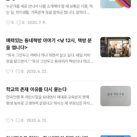
글 내용
실제로 만들어지고 있습니다. 미래를 상상하고 그것을 향
누군가를 새로 만나서 나를 소개해야 할 때 보통은 이름, 하
해 집요하게 나아가는 인간의 모습을 보면 참 놀랍습니다.
는 일, 취미생활, 가족관계 등을 말하곤 합니다. 말하다 보
호모 이마기쿠스(Homo imagicus)라는 별명이 있는 것
면 그것들이 ‘나’라는 존재를 충분히 정의하지 못하는 것 같
작성시간
0
0
2020. 7. 9.
이 이상하지 않습니다...
아 더 많은 이야기를 하게 됩니다. 하는 일, 관심사, 가정과
사회에서의 위치와 역할, 정치적 입장 등에 대해 더 말한다
해도 그것들이 ‘나’라는 존재를 제대로 정의하고 있는가에
매력있는 동네책방 이야기 <낮 12시, 책방 문
대해서는 여전히 의문이 남습니다. 하지만 정체성에 대해
을 엽니다>
그리 큰 고민을 하지는 않았던 것 같습니다. 남들에게 나란
글 내용
존재를 충분히 정의하고 설명하지 못한다고 해도 살아가는
“회사 그만두고 까페나 하나 하면서 살고 싶다. 매일 커피
데 큰 불편함은 없기 때문입니다. 그런데 정체성을 말하는
향을 맡으면서.” “회사 그만두고 동네에서 책방이나 하고
여러 가지 요소들 중 한가지일 뿐인 성적 정체성 때문에 불
싶다. 여유롭게 책이나 읽으면서 지낼 수 있잖아.” 직장생
작성시간
1
0
2020. 6. 22.
편을, 불편을 넘어 차별을 당하는 사람들이 있습니다. 성소
활이 힘들다며 회사 동료들과 푸념을 나누다 보면 종종 들
수자라고 불리는 ..
을 수 있는 말들입니다. 그런데 까페 사장, 책방 사장이 이
말들을 들으면 얼마나 어이가 없을까요. 회사에 매여 월급
학교의 존재 이유를 다시 묻는다
을 받으며 살아가는 것이 힘든 일이기는 하지만 그렇다고
글 내용
한국전쟁 후 어린시절을 보내면서 제대로 교육받지 못해
까페나 책방을 하면서 생계를 유지하는 것 또한 결코 쉬운
평생 농부로 고생하며 살았다고 하시는 제 부모님은 자식
일이 아닐 것이기 때문입니다. 특히 책을 읽는 사람들 숫자
들은 공부해서 대학교에 가기를 원하셨습니다. 아주 단순
가 점점 적어지는 한국에서 책방을, 그것도 자그마한 동네
한 공식이었습니다. 공부를 열심히 해서 좋은 성적을 받고
책방을 하겠다는 건 어쩌면 무모한 도전일지도 모릅니다.
작성시간
1
0
2020. 6. 13.
좋은 대학에 들어가고 좋은 직장을 구해 자식들이 본인들
그런데도 왠지 책방 주인이 된다고 생각하면 여전히 자유,
보다는 덜 고생하며 사는 것. 부모님은 열심히 공부하면 조
여유, 낭만이 먼저 떠오르는 것..
금은 더 성공적인 인생을 살 수 있을 것이라 생각하셨습니