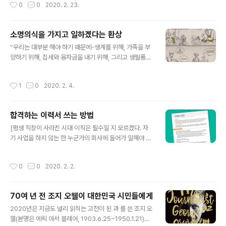
작성시간
0
0
2020. 2. 23.
다’라고 말하기도 하..
들에게서 확진자가 크게 증가함에 따라 이들을 비난하는
모습도 곳곳에서 보입니다. 더구나 한국 기독교에서 이단
이라 규정하는 단체인 신천지에서 이런 일이 일어났으니
소명의식을 가지고 일하겠다는 환상
몰상식한 일부 기독교 목사들에게 좋은 설교거리가 되지
글 내용
않을까 우려스럽습니다. 중국에서 처음 코로나 바이러스
“우리는 대부분 해야 하기 때문에-생계를 위해, 가족을 부
감염증이 발생해 확산되고 있을 때에도 한국의 일부 기독
양하기 위해, 집세와 융자금을 내기 위해, 그리고 생필품을
교 목사들은 성경을 인용하면서 중국과 중국인을 혐오하는
사기 위해 일을 한다. 어떤 이들은 일을 해야 한다고 생각하
설교를 배설했었습니다. 이제는 자신들에게 직접적으로 대
기 때문에, 일을 안 하면 출세하지 못한 것 같이 느껴져서,
작성시간
1
0
2020. 2. 4.
치되는 집단에서부터 코로나 바이러스 확산이 증가하고 있
또는 일을 안하면 무엇을 해야 할 지 모르기 때문에 일을 한
으니..
다. 다른 이들은 성취하고 싶어서, 잘 하고 싶어서, 유능감
을 느끼고 싶어서, 어떤 것을 숙달하고 싶어서 일을 한다.
합격하는 이력서 쓰는 방법
또 어떤 이들은 세상에 기여하고, 다른 사람들의 삶을 더 낫
글 내용
게 만들어 줄 수 있기 때문에 일을 한다.” 이라는 책의 저자
[평생 직장이 사라진 시대 이직은 필수일 지 모르겠다. 자
브라이언 딕이 일을 하는 이유에 대해 쓴 글이다. 언뜻 보면
기 사업을 하지 않는 한 누군가의 회사에 들어가 일해야 하
다양한 이유를 열거한 것 같지만 저자는 일하는 이유에 서
는 것이 많은 노동자들의 운명. 어떻게 하면 더 괜찮은 자리
로 다른 가치를 매겼다. 생계를 위한 일은 ‘직업’, 자신의 ..
에 더 괜찮은 보수를 받으며 일할 수 있을까? 자기를 효과
작성시간
0
0
2020. 2. 2.
적으로 홍보하는 전략이 있으면 좋을 것이다. 여기서 가장
기본이 되는 것이 이력서가 아닐까. 조금 오래된 조언이기
는 하지만 지금도 유효한 조언인 것 같아 옮겨 본다. 나도
70여 년 전 조지 오웰이 대한민국 시민들에게
이직 한 번 해봐야겠다. 이력서를 한 번 써보자. 이직을 생
글 내용
각하고 있는 사람들이라면 예전에 쓴 이력서를 업데이트
2020년은 지금도 널리 읽히는 고전이 된 과 를 쓴 조지 오
해보자.] 출처: Amy Gallo, How to write a resume t
웰(본명은 에릭 아서 블레어, 1903.6.25~1950.1.21)이