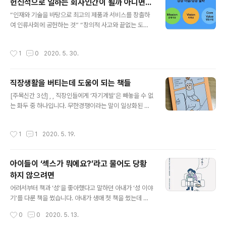
헌신적으로 일하는 회사인간이 될까 아니면...
다. 부모님에게 ‘성공’은 경제적인 안정이었습니다. 부모님
글 내용
에게 ‘좋은 직장’이란 높은 급여를 받는 안정적인 직업이었
“인재와 기술을 바탕으로 최고의 제품과 서비스를 창출하
고 공부는 이 목표에 이르기 위한 수단이었습니다. 중고등
여 인류사회에 공헌하는 것” “창의적 사고와 끝없는 도전
학교 시절을 돌아보면 제가 공부했던 이유도 상위권 대학
을 통해 새로운 미래를 창조함으로써 인류사회의 꿈을 실
에 가기 위해 높은 수능 점수를 얻기 위함이었습니다. 열심
현한다.” 사람들이 한국 대표 기업이라고들 하는 두 회사의
작성시간
1
0
2020. 5. 30.
히 노력해서 상위 몇%에 들기만 하면 이후의 삶..
경영철학이다. 왜 회사의 꿈이 인류사회에까지 뻗어나가게
된 걸까? 과거엔 회사라고 하면 이익을 얻기 위해서 상품이
나 서비스를 생산하고 판매하는 조직을 의미했다. 그러나
직장생활을 버티는데 도움이 되는 책들
요즘 회사들은 노동자의 고용안정을 넘어서 고용창출, 사
글 내용
회적 약자 돌봄, 기부 등 광범위한 사회적 책임도 요구받는
[주목신간 3선] , , 직장인들에게 ‘자기계발’은 빼놓을 수 없
다. 자연스럽게 회사들이 그리는 꿈에도 이런 사회적 요구
는 화두 중 하나입니다. 무한경쟁이라는 말이 일상화된 시
가 반영되는 것 같다. 상품이나 서비스를 판매하기만 하는
스템 안에서 살아남기 위해 시장에서 자신의 가치를 끊임
것이 아니라 고객과 세상에 헌신하는 원대한 꿈을 제시하
없이 높여야 한다는 압박 속에서 직장인들은 살아갑니다.
작성시간
1
1
2020. 5. 19.
면 사회의 요구에 부합하는 회사라는 이미지를 ..
서점가에서도 ‘자기계발’로 분류해 놓은 책들은 상대적으
로 많은 인기를 누립니다. 베스트셀러 목록에도 자기계발
서로 분류된 책들이 자주 높은 순위에 오릅니다. 이런 영향
아이들이 ‘섹스가 뭐에요?’라고 물어도 당황
때문인지 자기계발서라고 하면 그때 그때 유행에 따라 반
하지 않으려면
짝 인기를 누리는 책이라는 이미지가 강합니다. 책을 사서
글 내용
읽기 보다는 인터넷에 올라오는 리뷰들을 보고 대충 ‘아 이
어려서부터 책과 ‘성’을 좋아했다고 말하던 아내가 ‘성 이야
런 내용이구나’ 하고 넘어가곤 합니다. 그런데 ‘슬기나 재
기’를 다룬 책을 썼습니다. 아내가 생애 첫 책을 썼는데 가
능, 사상 따위를 일깨워 줌’이라는 계발의 뜻을 생각하니 딱
만히 있을 수 없죠. 평소 친하게 지내던 후배에게 책을 소개
작성시간
0
0
2020. 5. 13.
히 자기계발서라는 분류가 따로 있..
하고 읽어보라 권했습니다. 얼마 후 회사에서 만난 후배는