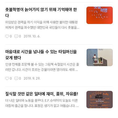
즘처럼 밀어줬던 적이 없었다. 신입사원뿐만 아니라 다른
회사에서 옮겨오는 사람들도 부쩍 많아졌다. 예전엔 새로
촛불혁명이 늙어가지 않기 위해 기억해야 한
운 직원이 오면 각 팀을 돌면서 부서원들과 인사를 나눴다.
다
그땐 사람이 많지 않아서 얼굴과 이름을 금방 익힐 수 있었
글 내용
다. 지금도 인사를 하지만 새로운 얼굴들이 우르르 몰려왔
위임받은 권력을 자기 이익을 위해 사용한 불의한 대통령
다 가기에 얼굴과 이름을 익히기 쉽지 않다. 누가 아이디어
에게서 권력을 회수했던 대한민국 국민들이 다시 촛불을
를 냈는지 어느 날인가부터 부서에 새로 배치된 사람들을
들었습니다. 이번엔 광화문 광장이 아니라 서초역 주변입
작성시간
0
0
2019. 10. 6.
소개하는 프로필이 메일로 오기 시작..
니다. 3년 전 촛불은 국민의 대리인들 중 수장인 대통령과
그 종복들의 잘못된 권력행사를 국민들이 질타한 것이었다
면 이번 촛불은 대리인들 중 선출되지 않는 권력, 검찰을 향
마음대로 시간을 넘나들 수 있는 타임머신을
한 명령입니다. 다시금 주권자들의 의견을 대리인들에게
갖게 됐다
직접 전달하게 된 이 즈음 3년 전 촛불을 들었던 상황과 그
글 내용
기록들을 꺼내봅니다. 시민들의 저항운동으로 대통령을 탄
인생 전체를 조망해 볼 수 있는 그림책 속절없이 시간은 흘
핵하고 정권교체를 이뤄낸 것으로 평가하는 ‘촛불혁명’. ‘촛
러만 갑니다. 시간이 흐르는 강물이라면 댐이라도 세워 잠
불정부’는 어떻게 탄생하게 되었고 그 당시 우리 국민들은
시 가둬두기라도 할텐데 시간은 그럴 수도 없네요. 어릴 땐
작성시간
0
0
2019. 9. 29.
무엇을 요구했었는지 다시 기억할 필요가 있습니다. 그 이
시간이 더디가서 언제 어른이 되나 한숨지었지만 어른이
유는 박노해 시인이 잘 표현한 바 있습니..
되고 나선 시간이 너무 빨리 흘러가버려서 한숨을 쉽니다.
한 살, 두 살 나이가 더 많아지면 흘러가는 시간을 아쉬워하
질식할 것만 같은 일터에 재미, 품위, 자유를!
는 마음은 더 간절해 지겠지요. 단 한 번만 주어지는 인생이
글 내용
더 나은 일터와 노동을 꿈꾸다. E.F.슈마허의 오늘도 이른
기에, 인생에 남은 시간이 얼마나 되는지 가늠할 수 없기에
아침에 출근을 합니다. 표정은 생기가 없고 어둡습니다. 발
흘러가는 시간이 아쉽기만 합니다. 인생의 어느 시점에선
걸음은 무겁습니다. 비교적 좋은 조건에서 일을 하고 급여
살아온 날들을 돌아보고 살아갈 날들을 생각해보는 때가
도 상당한데 일터로 향하는 발걸음은 왜 항상 무거운지 모
찾아오기 마련인데, 이땐 특히 아쉬움이 더 커집니다. 선택