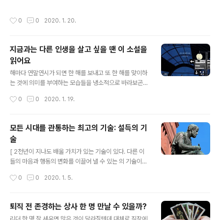
hat stands out, HBR, 2014. 12. 19. 이력서에 대해 서
세상을 떠난 지 70년이 되는 해입니다. 명작으로 인정받는
로 상충되는 조언들이 많이 있다. 한 페..
소설로 전 세계에 이름을 떨친 조지 오웰이지만 그는 다양
작성시간
0
0
2020. 1. 20.
한 영역에서 글을 썼습니다. 기일을 맞아 그의 유명한 소설
들을 다시 읽어볼 수도 있겠지만 조지 오웰의 또 다른 모습
을 보여주는 책도 읽어볼 만합니다. 그런 의미에서 조지 오
지금과는 다른 인생을 살고 싶을 땐 이 소설을
웰이 저널리스트로서 쓴 기사와 칼럼을 선별해 담은 은 또
읽어요
다른 조지 오웰을 소개합니다. 조지 오웰의 기사들을 엮어
글 내용
책을 만든 김영진씨는 조지 오웰이 다루는 다양한 관심사
해마다 연말연시가 되면 한 해를 보내고 또 한 해를 맞이하
들을 평등, 진실, 전쟁, 미래, 삶, 표현의 자유라는 여섯 가지
는 것에 의미를 부여하는 모습들을 냉소적으로 바라보곤
주제 아래 모았습니다. 여기 저기 흩어져 있던 조지 오웰의
했습니다. 12월 31일과 다음 해 1월 1일이 별반 다르지 않
작성시간
0
0
2020. 1. 19.
생..
은 하루이기 때문입니다. 그래서 새해 아침이라고 일출을
보러 가는 사람들을 참 이상하다 생각하곤 했습니다. 며칠
지나지 않아 새로운 느낌은 해뜬 후 아침이슬처럼 금새 사
모든 시대를 관통하는 최고의 기술: 설득의 기
라져 버리니까요. 하지만 이런 생각과는 모순되게도 저 역
술
시 연말연시엔 지나온 삶을 돌아보고 살아갈 날에 대해 생
글 내용
각하게 됩니다. 그럴 때마다 지금과는 다른 인생을 살아봤
[ 2천년이 지나도 배울 가치가 있는 기술이 있다. 다른 이
으면 어땠을까 상상하곤 합니다. 까페 창가 자리에 앉아 창
들의 마음과 행동의 변화를 이끌어 낼 수 있는 의 기술이다.
밖에 끊임 없이 지나가는 사람들을 바라보며 저들의 인생
하버드 대학교 대학원에서 강의하는 Carmine Gallo는
작성시간
0
0
2020. 1. 5.
은 어떨까 궁금해 하고, 텔레비전에서 보는 유명인들의 삶
아리스토텔레스의 수사학 기법을 요약해 제시하며 설득의
을 동경하며 부러워하기도 합니다. ‘다..
기술의 가치를 재확인해 준다. 일상 생활 곳곳에서 꼭 필요
한 기술 . 어떻게 하면 내 생각을 타인에게 효과적으로 전달
퇴직 전 존경하는 상사 한 명 만날 수 있을까?
하고 더 나아가 듣는 사람의 생각과 행동의 변화를 이끌 수
글 내용
리더 한 명 잘 세우면 많은 것이 달라질텐데 대체로 직장에