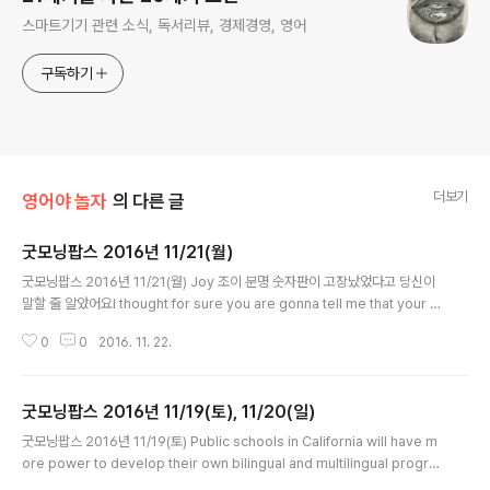
스마트기기 관련 소식, 독서리뷰, 경제경영, 영어
구독하기
더보기
영어야 놀자
의 다른 글
굿모닝팝스 2016년 11/21(월)
글 내용
굿모닝팝스 2016년 11/21(월) Joy 조이 분명 숫자판이 고장났었다고 당신이
말할 줄 알았어요I thought for sure you are gonna tell me that your c
ounting machine was broken. 내가 당신 말을 들었는데 당신이 옳았네요I
0
0
2016. 11. 22.
listened to you. You were right. 이렇게 될 줄 상상도 못했어요I just ca
n't believe that actually happened. 우린 이제 사업상 친구가 되었다고
할 수 있겠네요I know. I guess you could say we are friends in com
굿모닝팝스 2016년 11/19(토), 11/20(일)
merce. I just can't believe that actually happened.= I'm surprise
글 내용
d..
굿모닝팝스 2016년 11/19(토) Public schools in California will have m
ore power to develop their own bilingual and multilingual progra
ms after voters approved a measure repealing English-only instr