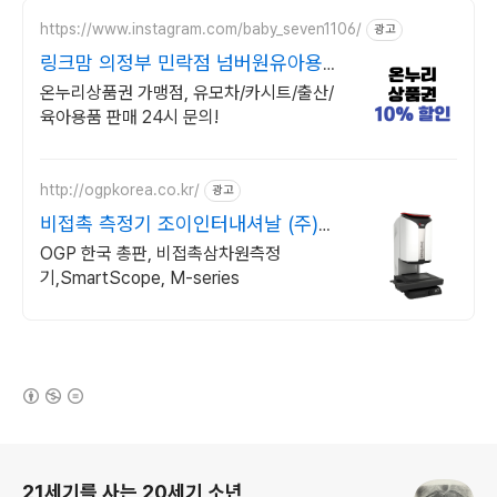
https://www.instagram.com/baby_seven1106/
광고
링크맘 의정부 민락점 넘버원유아용품
판매매장
온누리상품권 가맹점, 유모차/카시트/출산/
육아용품 판매 24시 문의!
http://ogpkorea.co.kr/
광고
비접촉 측정기 조이인터내셔날 (주)조
이인터내셔날
OGP 한국 총판, 비접촉삼차원측정
기,SmartScope, M-series
(새창열림)
로그 정보
21세기를 사는 20세기 소년