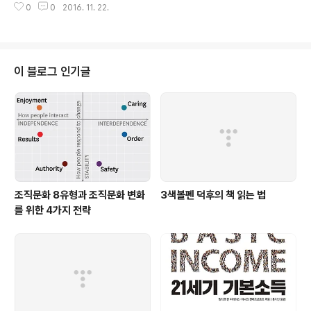
0
0
2016. 11. 22.
uction across the state.캘리포니아에 있는 공립학교들은 / 2개 국어 및 다
개국어 프로그램을 발전시키는데 더 힘을 쏟을 것입니다 / 투표자들이 조치에
찬성한 후에 / 영어만 사용하는 교육을 폐지하는 / 캘리포니아 주에 있는 Less
than 5% of California public schools offer multilingual programs e
ven ..
이 블로그 인기글
조직문화 8유형과 조직문화 변화
3색볼펜 덕후의 책 읽는 법
를 위한 4가지 전략