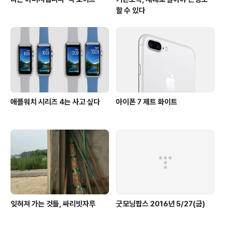
할 수 있다
애플워치 시리즈 4는 사고 싶다
아이폰 7 제트 화이트
잊혀져 가는 것들, 싸리빗자루
굿모닝팝스 2016년 5/27(금)